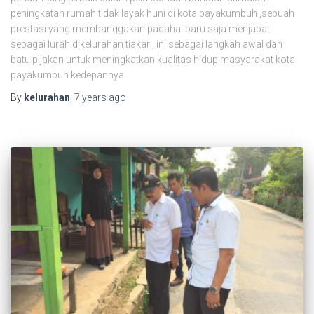
peningkatan rumah tidak layak huni di kota payakumbuh ,sebuah
prestasi yang membanggakan padahal baru saja menjabat
sebagai lurah dikelurahan tiakar , ini sebagai langkah awal dan
batu pijakan untuk meningkatkan kualitas hidup masyarakat kota
payakumbuh kedepannya.
By
kelurahan
,
7 years
ago