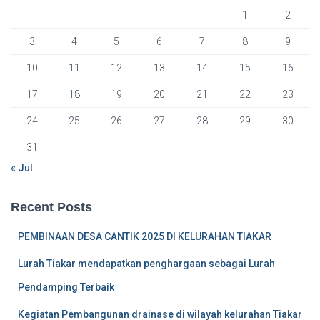
r
1
2
:
3
4
5
6
7
8
9
10
11
12
13
14
15
16
17
18
19
20
21
22
23
24
25
26
27
28
29
30
31
« Jul
Recent Posts
PEMBINAAN DESA CANTIK 2025 DI KELURAHAN TIAKAR
Lurah Tiakar mendapatkan penghargaan sebagai Lurah
Pendamping Terbaik
Kegiatan Pembangunan drainase di wilayah kelurahan Tiakar