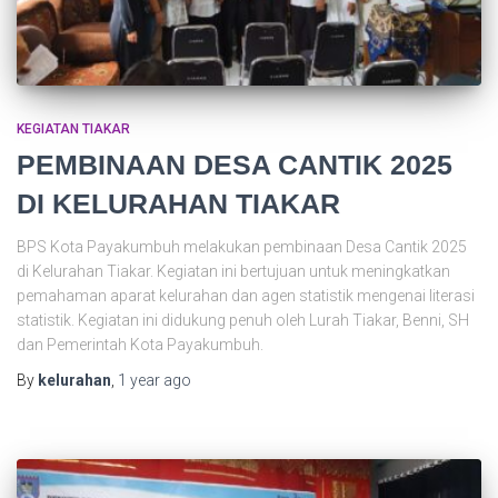
KEGIATAN TIAKAR
PEMBINAAN DESA CANTIK 2025
DI KELURAHAN TIAKAR
BPS Kota Payakumbuh melakukan pembinaan Desa Cantik 2025
di Kelurahan Tiakar. Kegiatan ini bertujuan untuk meningkatkan
pemahaman aparat kelurahan dan agen statistik mengenai literasi
statistik. Kegiatan ini didukung penuh oleh Lurah Tiakar, Benni, SH
dan Pemerintah Kota Payakumbuh.
By
kelurahan
,
1 year
ago