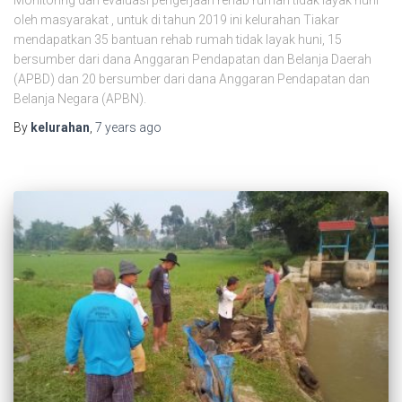
oleh masyarakat , untuk di tahun 2019 ini kelurahan Tiakar
mendapatkan 35 bantuan rehab rumah tidak layak huni, 15
bersumber dari dana Anggaran Pendapatan dan Belanja Daerah
(APBD) dan 20 bersumber dari dana Anggaran Pendapatan dan
Belanja Negara (APBN).
By
kelurahan
,
7 years
ago