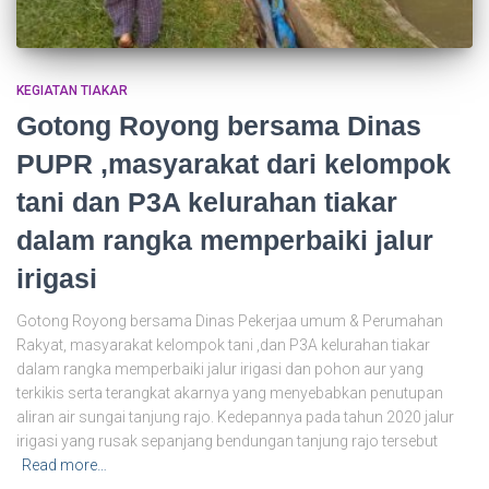
KEGIATAN TIAKAR
Gotong Royong bersama Dinas
PUPR ,masyarakat dari kelompok
tani dan P3A kelurahan tiakar
dalam rangka memperbaiki jalur
irigasi
Gotong Royong bersama Dinas Pekerjaa umum & Perumahan
Rakyat, masyarakat kelompok tani ,dan P3A kelurahan tiakar
dalam rangka memperbaiki jalur irigasi dan pohon aur yang
terkikis serta terangkat akarnya yang menyebabkan penutupan
aliran air sungai tanjung rajo. Kedepannya pada tahun 2020 jalur
irigasi yang rusak sepanjang bendungan tanjung rajo tersebut
Read more…