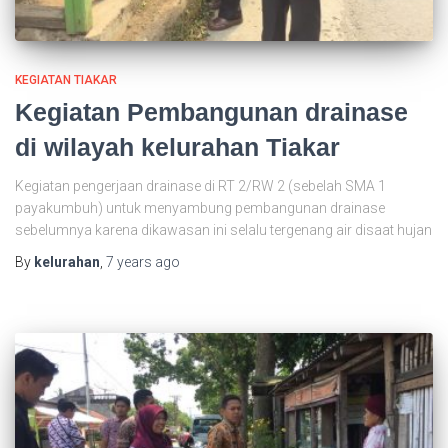
KEGIATAN TIAKAR
Kegiatan Pembangunan drainase
di wilayah kelurahan Tiakar
Kegiatan pengerjaan drainase di RT 2/RW 2 (sebelah SMA 1
payakumbuh) untuk menyambung pembangunan drainase
sebelumnya karena dikawasan ini selalu tergenang air disaat hujan
By
kelurahan
,
7 years
ago