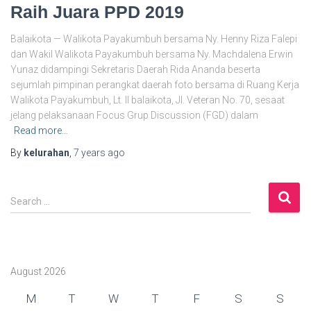
Raih Juara PPD 2019
Balaikota — Walikota Payakumbuh bersama Ny. Henny Riza Falepi
dan Wakil Walikota Payakumbuh bersama Ny. Machdalena Erwin
Yunaz didampingi Sekretaris Daerah Rida Ananda beserta
sejumlah pimpinan perangkat daerah foto bersama di Ruang Kerja
Walikota Payakumbuh, Lt. II balaikota, Jl. Veteran No. 70, sesaat
jelang pelaksanaan Focus Grup Discussion (FGD) dalam
Read more…
By
kelurahan
,
7 years
ago
S
Search …
e
a
r
c
August 2026
h
f
M
T
W
T
F
S
S
o