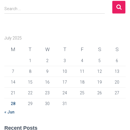
S
Search …
e
a
r
c
July 2025
h
f
M
T
W
T
F
S
S
o
r
1
2
3
4
5
6
:
7
8
9
10
11
12
13
14
15
16
17
18
19
20
21
22
23
24
25
26
27
28
29
30
31
« Jun
Recent Posts